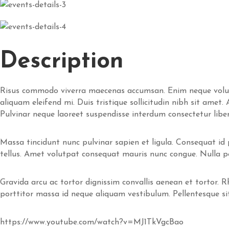
Description
Risus commodo viverra maecenas accumsan. Enim neque volutpa
aliquam eleifend mi. Duis tristique sollicitudin nibh sit amet
Pulvinar neque laoreet suspendisse interdum consectetur libero
Massa tincidunt nunc pulvinar sapien et ligula. Consequat id po
tellus. Amet volutpat consequat mauris nunc congue. Nulla posu
Gravida arcu ac tortor dignissim convallis aenean et tortor. 
porttitor massa id neque aliquam vestibulum. Pellentesque si
https://www.youtube.com/watch?v=MJ1TkVgcBao