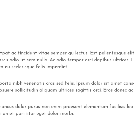
t ac tincidunt vitae semper qu lectus. Est pellentesque elit
. Arcu odio ut sem nulla. Ac odio tempor orci dapibus ultrices.
 eu scelerisque felis imperdiet.
rta nibh venenatis cras sed felis. Ipsum dolor sit amet consect
ere sollicitudin aliquam ultrices sagittis orci. Eros donec ac 
Rhoncus dolor purus non enim praesent elementum facilisis leo
t amet porttitor eget dolor morbi.